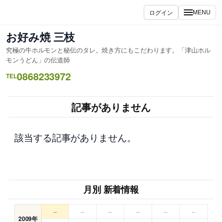
内
ログイン
MENU
容
を
お好み焼 三枝
ス
究極の牛ホルモンと秘伝のタレ。焼き方にもこだわります。「津山ホル
キ
モンうどん」の伝道師
ッ
0868233972
TEL
プ
記事がありません
該当する記事がありません。
月別 新着情報
–
–
–
–
–
–
2009年