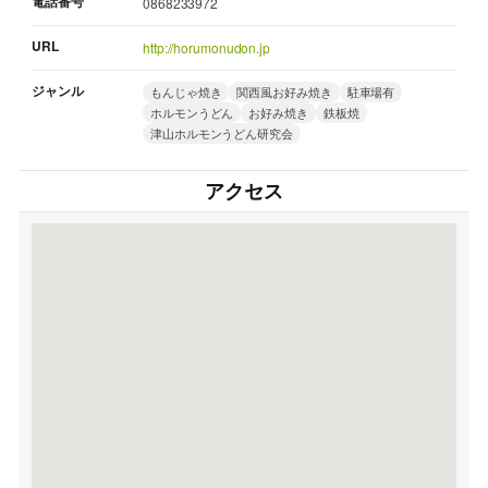
電話番号
0868233972
URL
http://horumonudon.jp
ジャンル
もんじゃ焼き
関西風お好み焼き
駐車場有
ホルモンうどん
お好み焼き
鉄板焼
津山ホルモンうどん研究会
アクセス