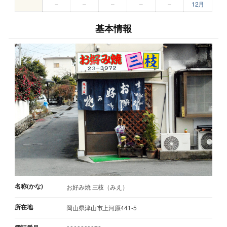
–
–
–
–
–
12月
基本情報
名称(かな)
お好み焼 三枝（みえ）
所在地
岡山県津山市上河原441-5