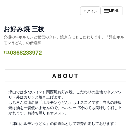
ログイン
MENU
お好み焼 三枝
究極の牛ホルモンと秘伝のタレ。焼き方にもこだわります。「津山ホル
モンうどん」の伝道師
0868233972
TEL
ABOUT
津山では少ない（？）関西風お好み焼。こだわりの生地で中フンワ
リ・外はカリッと焼き上げます。
もちろん津山名物「ホルモンうどん」もオススメです！当店の鉄板
焼は油を一切使いませんので、ヘルシーで冷めても美味しく召し上
がれます。お持ち帰りもオススメ。
「津山ホルモンうどん」の伝道師として東奔西走しております！