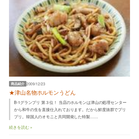
2009/12/23
商品紹介
★津山名物ホルモンうどん
B-1グランプリ 第３位！ 当店のホルモンは津山の処理センター
から和牛の生を直接仕入れております。だから鮮度抜群でプリ
プリ。韓国人のオモニと共同開発した特製……
続きを読む »