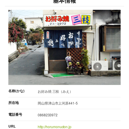
基本情報
名称(かな)
お好み焼 三枝（みえ）
所在地
岡山県津山市上河原441-5
電話番号
0868233972
URL
http://horumonudon.jp