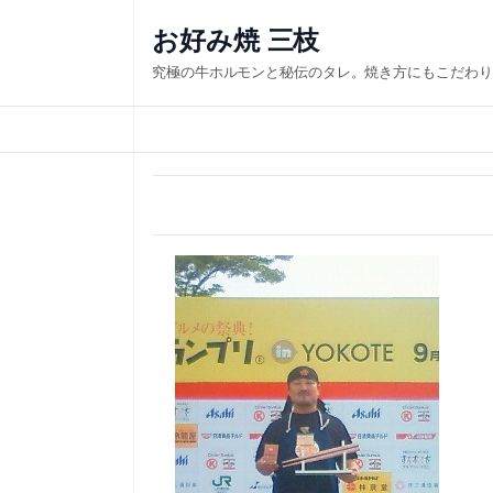
内
お好み焼 三枝
容
究極の牛ホルモンと秘伝のタレ。焼き方にもこだわり
を
ス
キ
ッ
プ