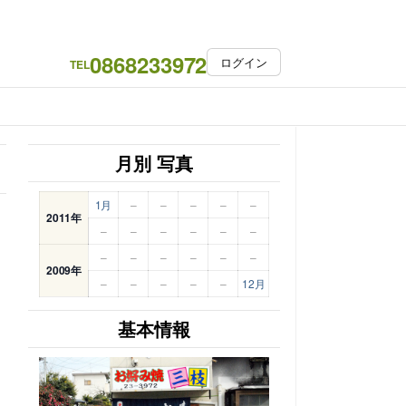
0868233972
ログイン
TEL
月別 写真
1月
–
–
–
–
–
2011年
–
–
–
–
–
–
–
–
–
–
–
–
2009年
–
–
–
–
–
12月
基本情報