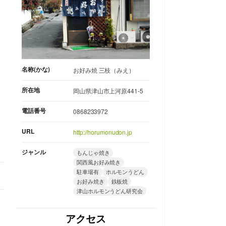
名称(かな)
お好み焼 三枝（みえ）
所在地
岡山県津山市上河原441-5
電話番号
0868233972
URL
http://horumonudon.jp
ジャンル
もんじゃ焼き
関西風お好み焼き
駐車場有
ホルモンうどん
お好み焼き
鉄板焼
津山ホルモンうどん研究会
アクセス