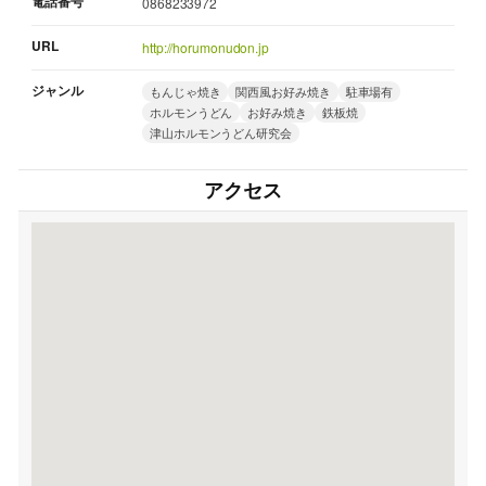
電話番号
0868233972
URL
http://horumonudon.jp
ジャンル
もんじゃ焼き
関西風お好み焼き
駐車場有
ホルモンうどん
お好み焼き
鉄板焼
津山ホルモンうどん研究会
アクセス