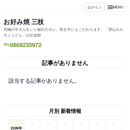
内
ログイン
MENU
容
を
お好み焼 三枝
ス
究極の牛ホルモンと秘伝のタレ。焼き方にもこだわります。「津山ホル
キ
モンうどん」の伝道師
ッ
0868233972
TEL
プ
記事がありません
該当する記事がありません。
月別 新着情報
–
–
–
–
–
–
2009年