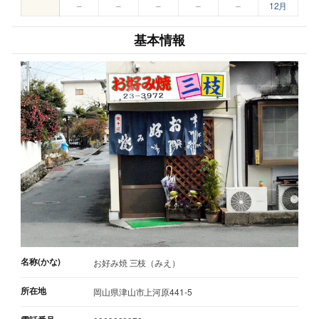
–
–
–
–
–
12月
基本情報
名称(かな)
お好み焼 三枝（みえ）
所在地
岡山県津山市上河原441-5