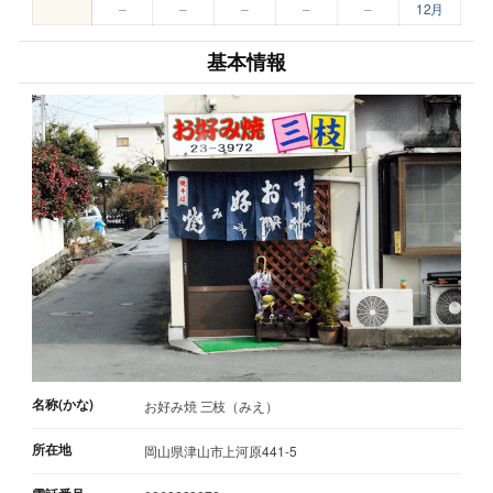
–
–
–
–
–
12月
基本情報
名称(かな)
お好み焼 三枝（みえ）
所在地
岡山県津山市上河原441-5