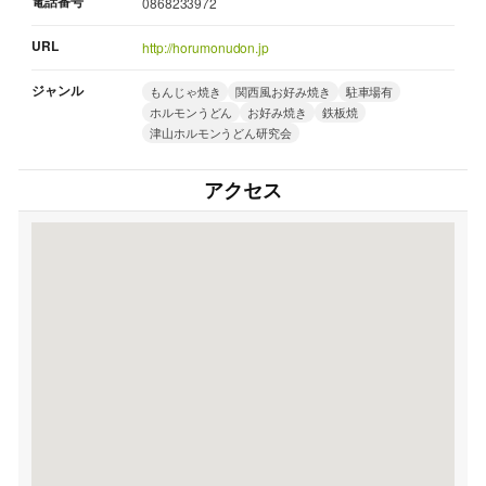
電話番号
0868233972
URL
http://horumonudon.jp
ジャンル
もんじゃ焼き
関西風お好み焼き
駐車場有
ホルモンうどん
お好み焼き
鉄板焼
津山ホルモンうどん研究会
アクセス