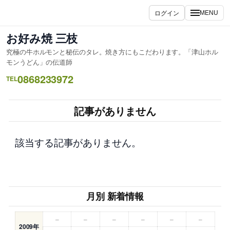
内
ログイン
MENU
容
を
お好み焼 三枝
ス
究極の牛ホルモンと秘伝のタレ。焼き方にもこだわります。「津山ホル
キ
モンうどん」の伝道師
ッ
0868233972
TEL
プ
記事がありません
該当する記事がありません。
月別 新着情報
–
–
–
–
–
–
2009年