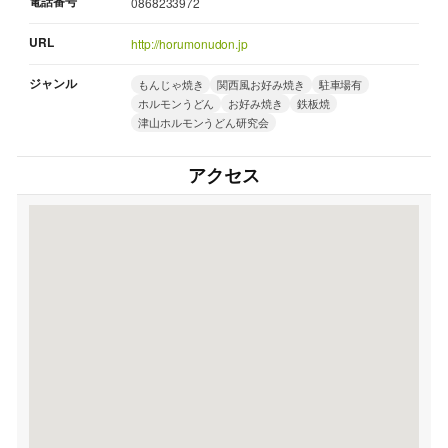
電話番号
0868233972
URL
http://horumonudon.jp
ジャンル
もんじゃ焼き
関西風お好み焼き
駐車場有
ホルモンうどん
お好み焼き
鉄板焼
津山ホルモンうどん研究会
アクセス