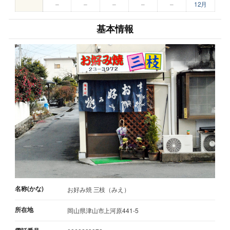
–
–
–
–
–
12月
基本情報
名称(かな)
お好み焼 三枝（みえ）
所在地
岡山県津山市上河原441-5