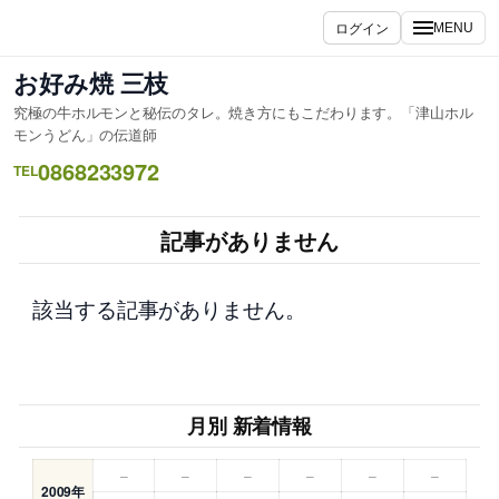
内
ログイン
MENU
容
を
お好み焼 三枝
ス
究極の牛ホルモンと秘伝のタレ。焼き方にもこだわります。「津山ホル
キ
モンうどん」の伝道師
ッ
0868233972
TEL
プ
記事がありません
該当する記事がありません。
月別 新着情報
–
–
–
–
–
–
2009年