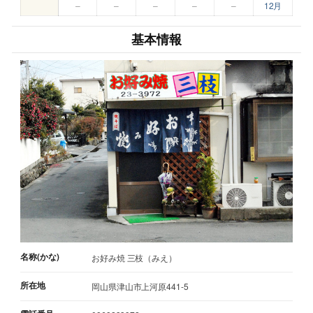
–
–
–
–
–
12月
基本情報
名称(かな)
お好み焼 三枝（みえ）
所在地
岡山県津山市上河原441-5