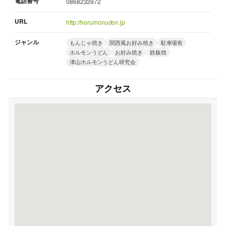
電話番号
0868233972
URL
http://horumonudon.jp
ジャンル
もんじゃ焼き
関西風お好み焼き
駐車場有
ホルモンうどん
お好み焼き
鉄板焼
津山ホルモンうどん研究会
アクセス