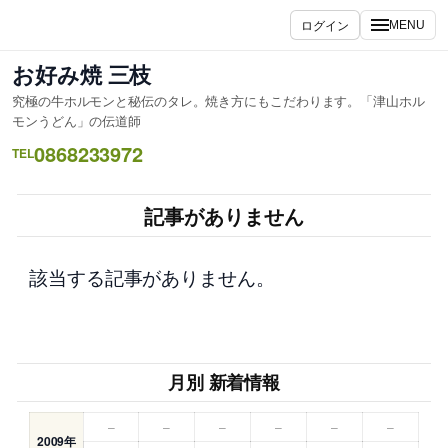
内
ログイン
MENU
容
を
お好み焼 三枝
ス
究極の牛ホルモンと秘伝のタレ。焼き方にもこだわります。「津山ホル
キ
モンうどん」の伝道師
ッ
0868233972
TEL
プ
記事がありません
該当する記事がありません。
月別 新着情報
–
–
–
–
–
–
2009年