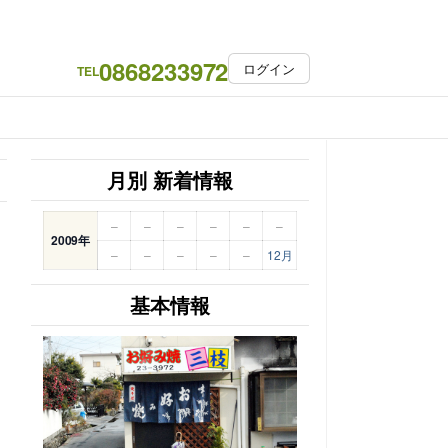
0868233972
ログイン
TEL
月別 新着情報
–
–
–
–
–
–
2009年
–
–
–
–
–
12月
基本情報