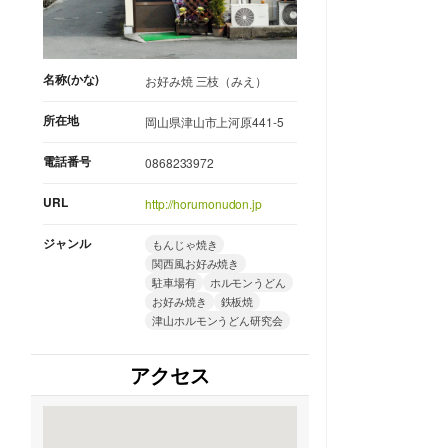
名称(かな)
お好み焼 三枝（みえ）
所在地
岡山県津山市上河原441-5
電話番号
0868233972
URL
http://horumonudon.jp
ジャンル
もんじゃ焼き
関西風お好み焼き
駐車場有
ホルモンうどん
お好み焼き
鉄板焼
津山ホルモンうどん研究会
アクセス