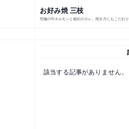
内
お好み焼 三枝
容
究極の牛ホルモンと秘伝のタレ。焼き方にもこだわり
を
ス
キ
ッ
プ
該当する記事がありません。