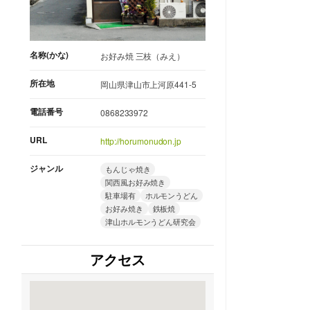
名称(かな)
お好み焼 三枝（みえ）
所在地
岡山県津山市上河原441-5
電話番号
0868233972
URL
http://horumonudon.jp
ジャンル
もんじゃ焼き
関西風お好み焼き
駐車場有
ホルモンうどん
お好み焼き
鉄板焼
津山ホルモンうどん研究会
アクセス