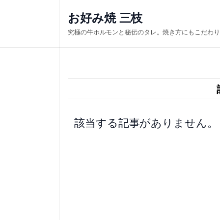
内
お好み焼 三枝
容
究極の牛ホルモンと秘伝のタレ。焼き方にもこだわり
を
ス
キ
ッ
プ
該当する記事がありません。