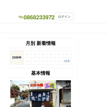
0868233972
ログイン
TEL
月別 新着情報
–
–
–
–
–
–
2009年
–
–
–
–
–
12月
基本情報