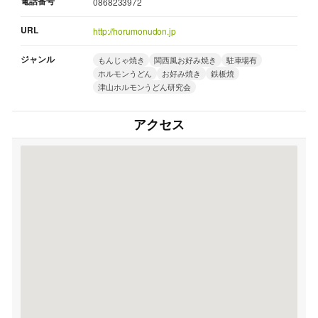
電話番号
0868233972
URL
http://horumonudon.jp
ジャンル
もんじゃ焼き
関西風お好み焼き
駐車場有
ホルモンうどん
お好み焼き
鉄板焼
津山ホルモンうどん研究会
アクセス