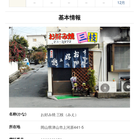
–
–
–
–
–
12月
基本情報
名称(かな)
お好み焼 三枝（みえ）
所在地
岡山県津山市上河原441-5