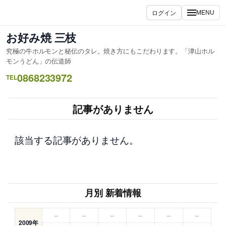
内
ログイン
MENU
容
を
お好み焼 三枝
ス
究極の牛ホルモンと秘伝のタレ。焼き方にもこだわります。「津山ホル
キ
モンうどん」の伝道師
ッ
0868233972
TEL
プ
記事がありません
該当する記事がありません。
月別 新着情報
–
–
–
–
–
–
2009年