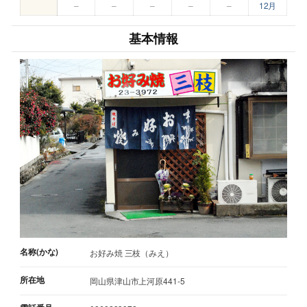
–
–
–
–
–
12月
基本情報
名称(かな)
お好み焼 三枝（みえ）
所在地
岡山県津山市上河原441-5