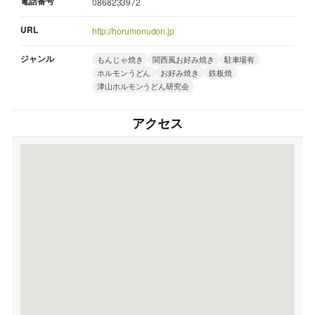
電話番号
0868233972
URL
http://horumonudon.jp
ジャンル
もんじゃ焼き
関西風お好み焼き
駐車場有
ホルモンうどん
お好み焼き
鉄板焼
津山ホルモンうどん研究会
アクセス