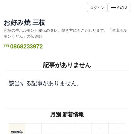
内
ログイン
MENU
容
を
お好み焼 三枝
ス
究極の牛ホルモンと秘伝のタレ。焼き方にもこだわります。「津山ホル
キ
モンうどん」の伝道師
ッ
0868233972
TEL
プ
記事がありません
該当する記事がありません。
月別 新着情報
–
–
–
–
–
–
2009年