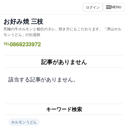
内
ログイン
MENU
容
を
お好み焼 三枝
ス
究極の牛ホルモンと秘伝のタレ。焼き方にもこだわります。「津山ホル
キ
モンうどん」の伝道師
ッ
0868233972
TEL
プ
記事がありません
該当する記事がありません。
キーワード検索
ホルモンうどん