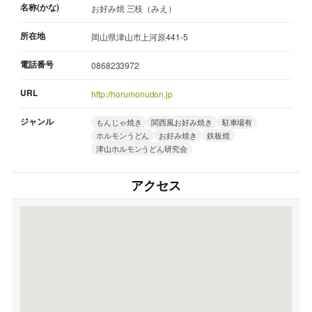
名称(かな)
お好み焼 三枝（みえ）
所在地
岡山県津山市上河原441-5
電話番号
0868233972
URL
http://horumonudon.jp
ジャンル
もんじゃ焼き
関西風お好み焼き
駐車場有
ホルモンうどん
お好み焼き
鉄板焼
津山ホルモンうどん研究会
アクセス