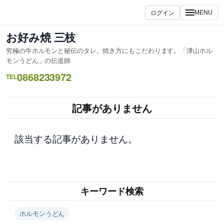
内
ログイン
MENU
容
を
お好み焼 三枝
ス
究極の牛ホルモンと秘伝のタレ。焼き方にもこだわります。「津山ホル
キ
モンうどん」の伝道師
ッ
0868233972
TEL
プ
記事がありません
該当する記事がありません。
キーワード検索
ホルモンうどん