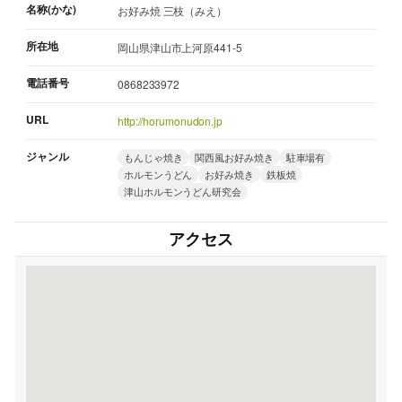
名称(かな)
お好み焼 三枝（みえ）
所在地
岡山県津山市上河原441-5
電話番号
0868233972
URL
http://horumonudon.jp
ジャンル
もんじゃ焼き
関西風お好み焼き
駐車場有
ホルモンうどん
お好み焼き
鉄板焼
津山ホルモンうどん研究会
アクセス