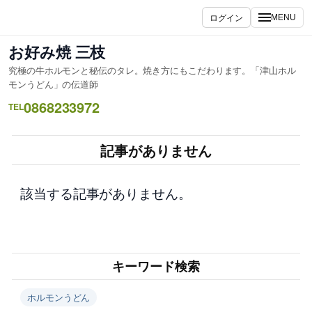
内
ログイン
MENU
容
を
お好み焼 三枝
ス
究極の牛ホルモンと秘伝のタレ。焼き方にもこだわります。「津山ホル
キ
モンうどん」の伝道師
ッ
0868233972
TEL
プ
記事がありません
該当する記事がありません。
キーワード検索
ホルモンうどん