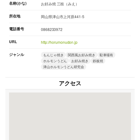
名称(かな)
お好み焼 三枝（みえ）
所在地
岡山県津山市上河原441-5
電話番号
0868233972
URL
http://horumonudon.jp
ジャンル
もんじゃ焼き
関西風お好み焼き
駐車場有
ホルモンうどん
お好み焼き
鉄板焼
津山ホルモンうどん研究会
アクセス