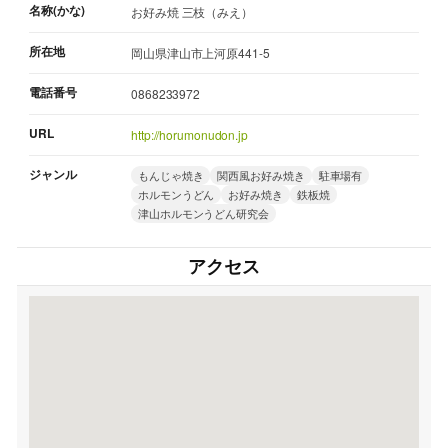
名称(かな)
お好み焼 三枝（みえ）
所在地
岡山県津山市上河原441-5
電話番号
0868233972
URL
http://horumonudon.jp
ジャンル
もんじゃ焼き
関西風お好み焼き
駐車場有
ホルモンうどん
お好み焼き
鉄板焼
津山ホルモンうどん研究会
アクセス