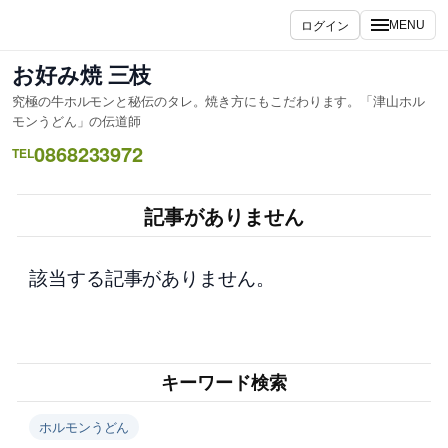
内
ログイン
MENU
容
を
お好み焼 三枝
ス
究極の牛ホルモンと秘伝のタレ。焼き方にもこだわります。「津山ホル
キ
モンうどん」の伝道師
ッ
0868233972
TEL
プ
記事がありません
該当する記事がありません。
キーワード検索
ホルモンうどん