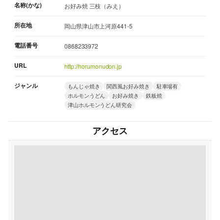
名称(かな)
お好み焼 三枝（みえ）
所在地
岡山県津山市上河原441-5
電話番号
0868233972
URL
http://horumonudon.jp
ジャンル
もんじゃ焼き
関西風お好み焼き
駐車場有
ホルモンうどん
お好み焼き
鉄板焼
津山ホルモンうどん研究会
アクセス