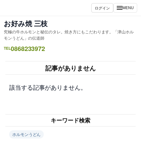
内
ログイン
MENU
容
を
お好み焼 三枝
ス
究極の牛ホルモンと秘伝のタレ。焼き方にもこだわります。「津山ホル
キ
モンうどん」の伝道師
ッ
0868233972
TEL
プ
記事がありません
該当する記事がありません。
キーワード検索
ホルモンうどん