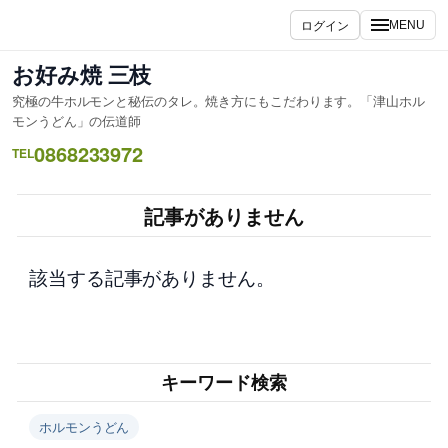
内
ログイン
MENU
容
を
お好み焼 三枝
ス
究極の牛ホルモンと秘伝のタレ。焼き方にもこだわります。「津山ホル
キ
モンうどん」の伝道師
ッ
0868233972
TEL
プ
記事がありません
該当する記事がありません。
キーワード検索
ホルモンうどん