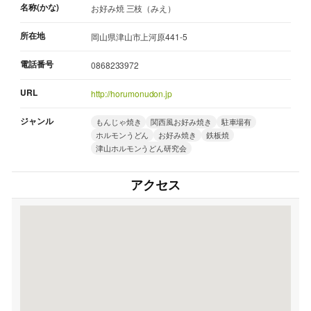
名称(かな)
お好み焼 三枝（みえ）
所在地
岡山県津山市上河原441-5
電話番号
0868233972
URL
http://horumonudon.jp
ジャンル
もんじゃ焼き
関西風お好み焼き
駐車場有
ホルモンうどん
お好み焼き
鉄板焼
津山ホルモンうどん研究会
アクセス