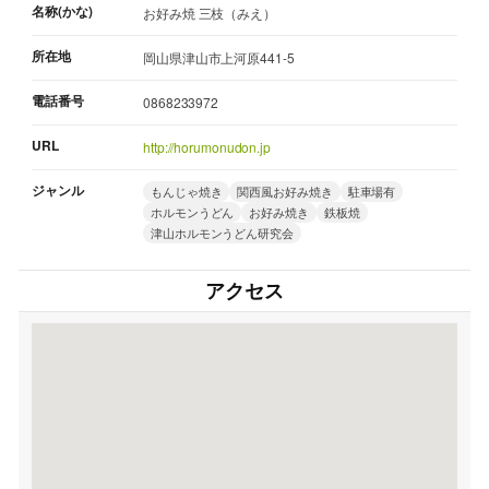
名称(かな)
お好み焼 三枝（みえ）
所在地
岡山県津山市上河原441-5
電話番号
0868233972
URL
http://horumonudon.jp
ジャンル
もんじゃ焼き
関西風お好み焼き
駐車場有
ホルモンうどん
お好み焼き
鉄板焼
津山ホルモンうどん研究会
アクセス