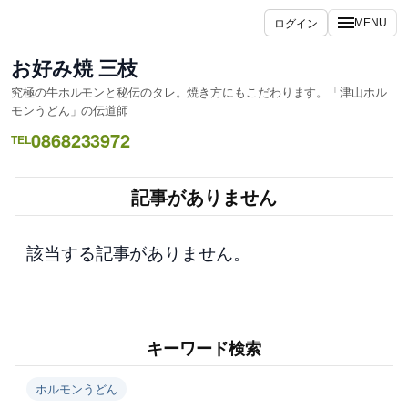
内
ログイン
MENU
容
を
お好み焼 三枝
ス
究極の牛ホルモンと秘伝のタレ。焼き方にもこだわります。「津山ホル
キ
モンうどん」の伝道師
ッ
0868233972
TEL
プ
記事がありません
該当する記事がありません。
キーワード検索
ホルモンうどん