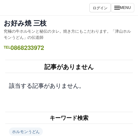
内
ログイン
MENU
容
を
お好み焼 三枝
ス
究極の牛ホルモンと秘伝のタレ。焼き方にもこだわります。「津山ホル
キ
モンうどん」の伝道師
ッ
0868233972
TEL
プ
記事がありません
該当する記事がありません。
キーワード検索
ホルモンうどん