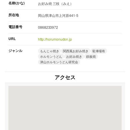
名称(かな)
お好み焼 三枝（みえ）
所在地
岡山県津山市上河原441-5
電話番号
0868233972
URL
http://horumonudon.jp
ジャンル
もんじゃ焼き
関西風お好み焼き
駐車場有
ホルモンうどん
お好み焼き
鉄板焼
津山ホルモンうどん研究会
アクセス