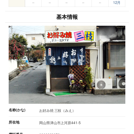
–
–
–
–
–
12月
基本情報
名称(かな)
お好み焼 三枝（みえ）
所在地
岡山県津山市上河原441-5