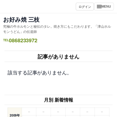
内
ログイン
MENU
容
を
お好み焼 三枝
ス
究極の牛ホルモンと秘伝のタレ。焼き方にもこだわります。「津山ホル
キ
モンうどん」の伝道師
ッ
0868233972
TEL
プ
記事がありません
該当する記事がありません。
月別 新着情報
–
–
–
–
–
–
2009年