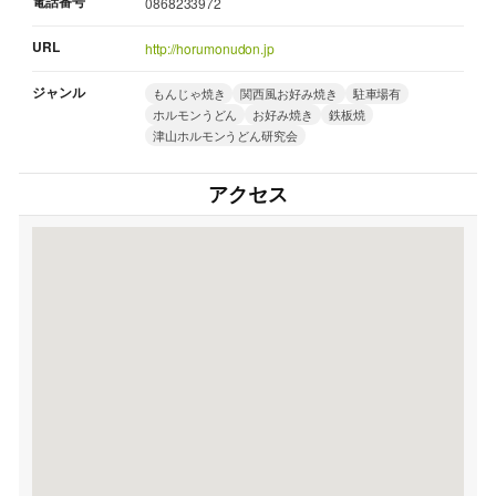
電話番号
0868233972
URL
http://horumonudon.jp
ジャンル
もんじゃ焼き
関西風お好み焼き
駐車場有
ホルモンうどん
お好み焼き
鉄板焼
津山ホルモンうどん研究会
アクセス