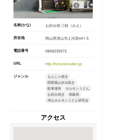
名称(かな)
お好み焼 三枝（みえ）
所在地
岡山県津山市上河原441-5
電話番号
0868233972
URL
http://horumonudon.jp
ジャンル
もんじゃ焼き
関西風お好み焼き
駐車場有
ホルモンうどん
お好み焼き
鉄板焼
津山ホルモンうどん研究会
アクセス