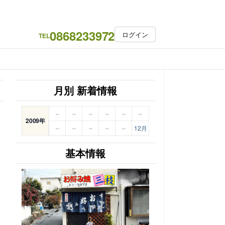
0868233972
ログイン
TEL
月別 新着情報
–
–
–
–
–
–
2009年
–
–
–
–
–
12月
基本情報