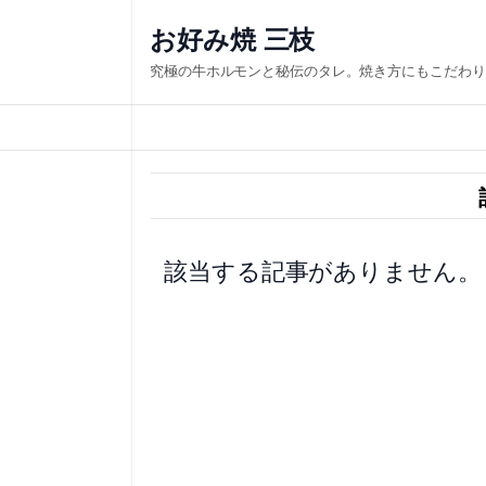
内
お好み焼 三枝
容
究極の牛ホルモンと秘伝のタレ。焼き方にもこだわり
を
ス
キ
ッ
プ
該当する記事がありません。