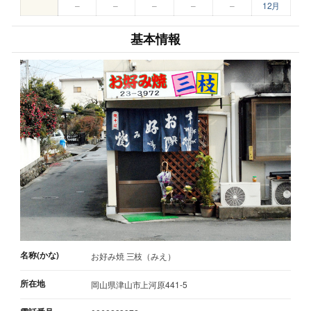
–
–
–
–
–
12月
基本情報
名称(かな)
お好み焼 三枝（みえ）
所在地
岡山県津山市上河原441-5