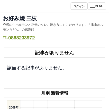
内
ログイン
MENU
容
を
お好み焼 三枝
ス
究極の牛ホルモンと秘伝のタレ。焼き方にもこだわります。「津山ホル
キ
モンうどん」の伝道師
ッ
0868233972
TEL
プ
記事がありません
該当する記事がありません。
月別 新着情報
–
–
–
–
–
–
2009年