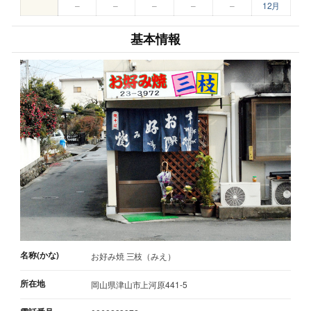
–
–
–
–
–
12月
基本情報
名称(かな)
お好み焼 三枝（みえ）
所在地
岡山県津山市上河原441-5