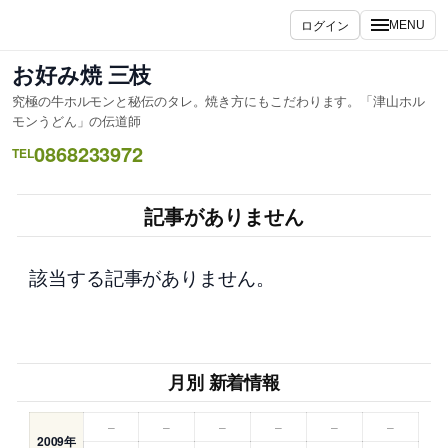
内
ログイン
MENU
容
を
お好み焼 三枝
ス
究極の牛ホルモンと秘伝のタレ。焼き方にもこだわります。「津山ホル
キ
モンうどん」の伝道師
ッ
0868233972
TEL
プ
記事がありません
該当する記事がありません。
月別 新着情報
–
–
–
–
–
–
2009年