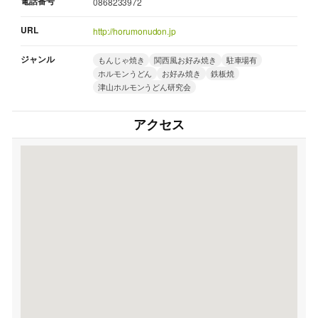
電話番号
0868233972
URL
http://horumonudon.jp
ジャンル
もんじゃ焼き
関西風お好み焼き
駐車場有
ホルモンうどん
お好み焼き
鉄板焼
津山ホルモンうどん研究会
アクセス