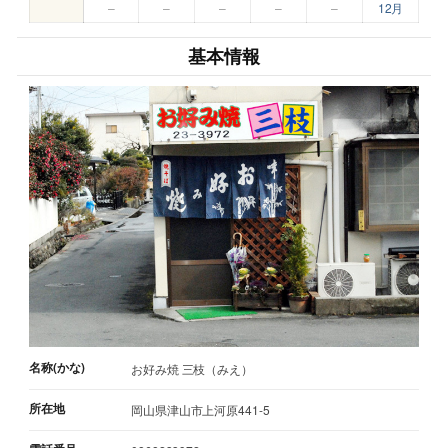
–
–
–
–
–
12月
基本情報
名称(かな)
お好み焼 三枝（みえ）
所在地
岡山県津山市上河原441-5