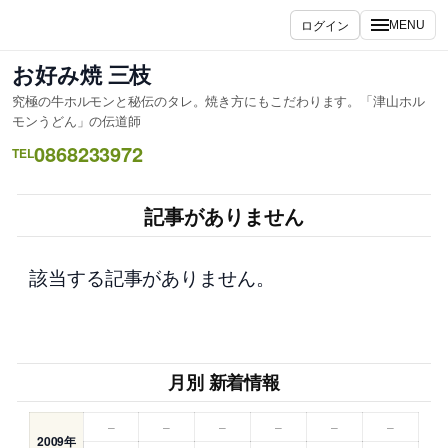
内
ログイン
MENU
容
を
お好み焼 三枝
ス
究極の牛ホルモンと秘伝のタレ。焼き方にもこだわります。「津山ホル
キ
モンうどん」の伝道師
ッ
0868233972
TEL
プ
記事がありません
該当する記事がありません。
月別 新着情報
–
–
–
–
–
–
2009年