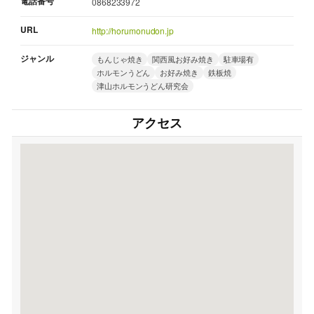
電話番号
0868233972
URL
http://horumonudon.jp
ジャンル
もんじゃ焼き
関西風お好み焼き
駐車場有
ホルモンうどん
お好み焼き
鉄板焼
津山ホルモンうどん研究会
アクセス