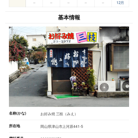
–
–
–
–
–
12月
基本情報
名称(かな)
お好み焼 三枝（みえ）
所在地
岡山県津山市上河原441-5