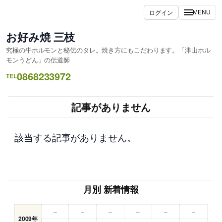
内
ログイン
MENU
容
を
お好み焼 三枝
ス
究極の牛ホルモンと秘伝のタレ。焼き方にもこだわります。「津山ホル
キ
モンうどん」の伝道師
ッ
0868233972
TEL
プ
記事がありません
該当する記事がありません。
月別 新着情報
–
–
–
–
–
–
2009年