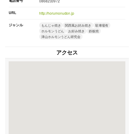
電話番号
0868233972
URL
http://horumonudon.jp
ジャンル
もんじゃ焼き
関西風お好み焼き
駐車場有
ホルモンうどん
お好み焼き
鉄板焼
津山ホルモンうどん研究会
アクセス