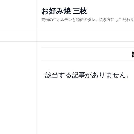
内
お好み焼 三枝
容
究極の牛ホルモンと秘伝のタレ。焼き方にもこだわり
を
ス
キ
ッ
プ
該当する記事がありません。