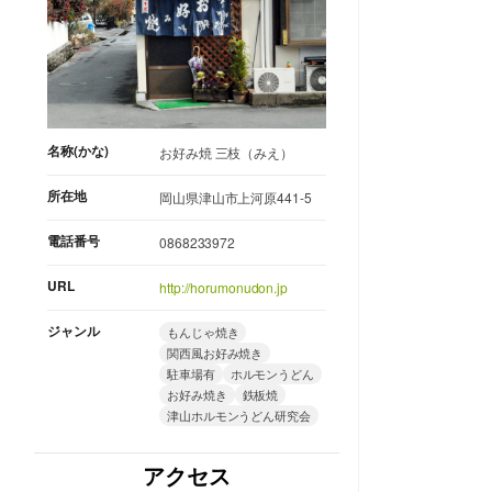
名称(かな)
お好み焼 三枝（みえ）
所在地
岡山県津山市上河原441-5
電話番号
0868233972
URL
http://horumonudon.jp
ジャンル
もんじゃ焼き
関西風お好み焼き
駐車場有
ホルモンうどん
お好み焼き
鉄板焼
津山ホルモンうどん研究会
アクセス