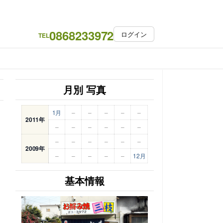
0868233972
ログイン
TEL
月別 写真
1月
–
–
–
–
–
2011年
–
–
–
–
–
–
–
–
–
–
–
–
2009年
–
–
–
–
–
12月
基本情報