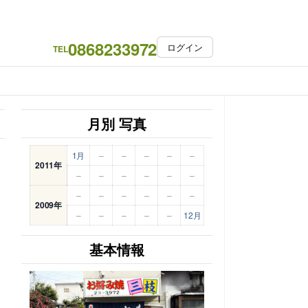
0868233972
ログイン
TEL
月別 写真
1月
–
–
–
–
–
2011年
–
–
–
–
–
–
–
–
–
–
–
–
2009年
–
–
–
–
–
12月
基本情報