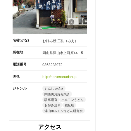
名称(かな)
お好み焼 三枝（みえ）
所在地
岡山県津山市上河原441-5
電話番号
0868233972
URL
http://horumonudon.jp
ジャンル
もんじゃ焼き
関西風お好み焼き
駐車場有
ホルモンうどん
お好み焼き
鉄板焼
津山ホルモンうどん研究会
アクセス