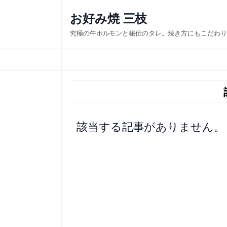
内
お好み焼 三枝
容
究極の牛ホルモンと秘伝のタレ。焼き方にもこだわり
を
ス
キ
ッ
プ
該当する記事がありません。