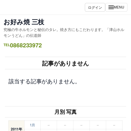
内
ログイン
MENU
容
を
お好み焼 三枝
ス
究極の牛ホルモンと秘伝のタレ。焼き方にもこだわります。「津山ホル
キ
モンうどん」の伝道師
ッ
0868233972
TEL
プ
記事がありません
該当する記事がありません。
月別 写真
1月
–
–
–
–
–
2011年