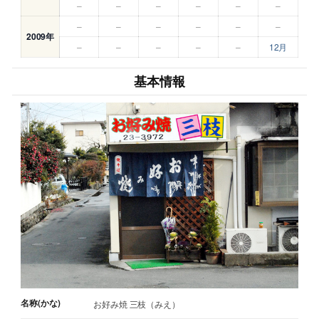
–
–
–
–
–
–
–
–
–
–
–
–
2009年
–
–
–
–
–
12月
基本情報
名称(かな)
お好み焼 三枝（みえ）