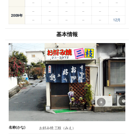
–
–
–
–
–
–
–
–
–
–
–
–
2009年
–
–
–
–
–
12月
基本情報
名称(かな)
お好み焼 三枝（みえ）