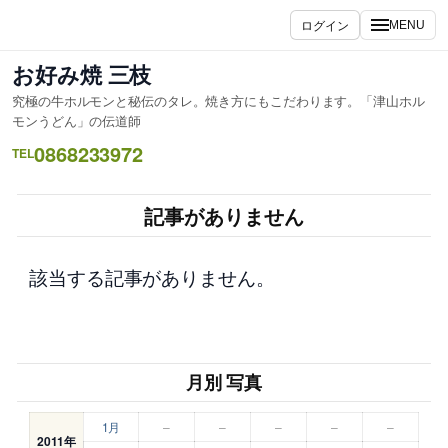
内
ログイン
MENU
容
を
お好み焼 三枝
ス
究極の牛ホルモンと秘伝のタレ。焼き方にもこだわります。「津山ホル
キ
モンうどん」の伝道師
ッ
0868233972
TEL
プ
記事がありません
該当する記事がありません。
月別 写真
1月
–
–
–
–
–
2011年