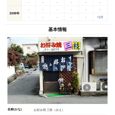
–
–
–
–
–
–
–
–
–
–
–
–
2009年
–
–
–
–
–
12月
基本情報
名称(かな)
お好み焼 三枝（みえ）