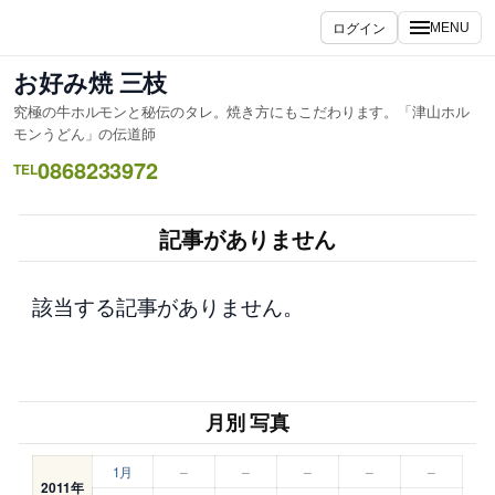
内
ログイン
MENU
容
を
お好み焼 三枝
ス
究極の牛ホルモンと秘伝のタレ。焼き方にもこだわります。「津山ホル
キ
モンうどん」の伝道師
ッ
0868233972
TEL
プ
記事がありません
該当する記事がありません。
月別 写真
1月
–
–
–
–
–
2011年