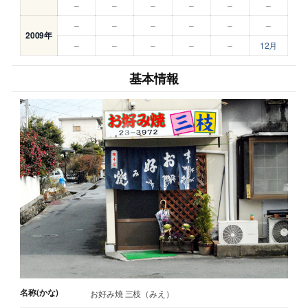
–
–
–
–
–
–
–
–
–
–
–
–
2009年
–
–
–
–
–
12月
基本情報
名称(かな)
お好み焼 三枝（みえ）