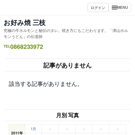
内
ログイン
MENU
容
を
お好み焼 三枝
ス
究極の牛ホルモンと秘伝のタレ。焼き方にもこだわります。「津山ホル
キ
モンうどん」の伝道師
ッ
0868233972
TEL
プ
記事がありません
該当する記事がありません。
月別 写真
1月
–
–
–
–
–
2011年