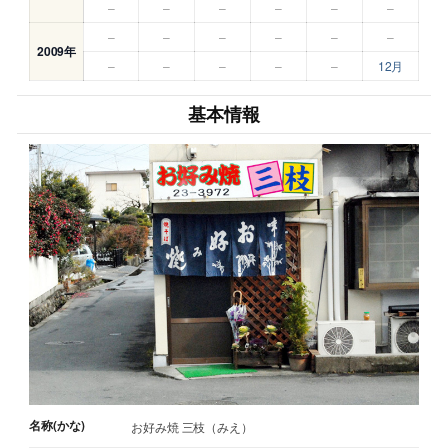
–
–
–
–
–
–
–
–
–
–
–
–
2009年
–
–
–
–
–
12月
基本情報
名称(かな)
お好み焼 三枝（みえ）