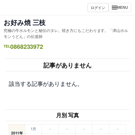
内
ログイン
MENU
容
を
お好み焼 三枝
ス
究極の牛ホルモンと秘伝のタレ。焼き方にもこだわります。「津山ホル
キ
モンうどん」の伝道師
ッ
0868233972
TEL
プ
記事がありません
該当する記事がありません。
月別 写真
1月
–
–
–
–
–
2011年