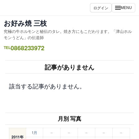
内
ログイン
MENU
容
を
お好み焼 三枝
ス
究極の牛ホルモンと秘伝のタレ。焼き方にもこだわります。「津山ホル
キ
モンうどん」の伝道師
ッ
0868233972
TEL
プ
記事がありません
該当する記事がありません。
月別 写真
1月
–
–
–
–
–
2011年